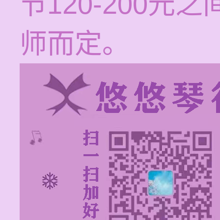
节120-200
师而定。