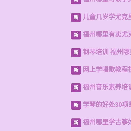
儿童几岁学尤克
新
福州哪里有卖尤
新
钢琴培训 福州
新
网上学唱歌教程
新
福州音乐素养培
新
学琴的好处30项
新
福州哪里学古筝
新