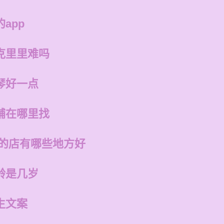
app
克里里难吗
琴好一点
铺在哪里找
州的店有哪些地方好
龄是几岁
生文案